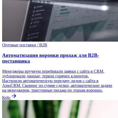
Оптовые поставки / B2B
Автоматизация воронки продаж для B2B-
поставщика
Менеджеры вручную перебивали заявки с сайта в CRM,
дублировали данные, теряли горячих клиентов.
Настроили автоматическую передачу лидов с сайта в
AmoCRM. Скоринг по сумме сделки, автоматические задачи
на менеджеров, триггерные письма по этапам воронки.
Кейс