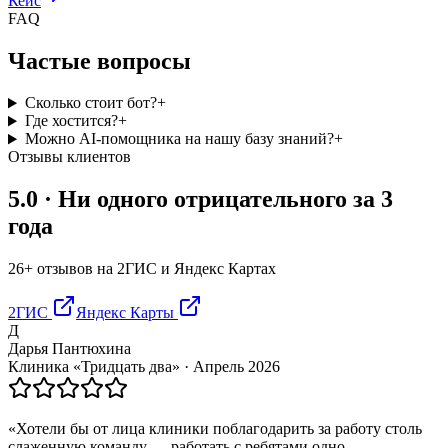
Кейс
FAQ
Частые вопросы
Сколько стоит бот?
+
Где хостится?
+
Можно AI-помощника на нашу базу знаний?
+
Отзывы клиентов
5.0
· Ни одного отрицательного за 3
года
26+ отзывов на 2ГИС и Яндекс Картах
2ГИС
Яндекс Карты
Д
Дарья Пантюхина
Клиника «Тридцать два»
·
Апрель 2026
«
Хотели бы от лица клиники поблагодарить за работу столь
слаженную команду — работать с ребятами одно