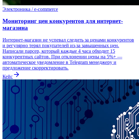
Электроника / e-commerce
Мониторинг цен конкурентов для интернет-
магазина
Интернет-магазин не успевал следить за ценами конкурентов
и регулярно терял покупателей из-за завышенных цен.
Написали парсер, который каждые 4 часа обходит 15
конкурентных сайтов. При отклонении цены на 5%+ —
автоматическое уведомление в Telegram менеджеру и
предложение скорректировать.
Кейс