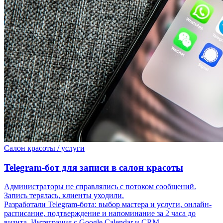
Салон красоты / услуги
Telegram-бот для записи в салон красоты
Администраторы не справлялись с потоком сообщений.
Запись терялась, клиенты уходили.
Разработали Telegram-бота: выбор мастера и услуги, онлайн-
расписание, подтверждение и напоминание за 2 часа до
визита. Интеграция с Google Calendar и CRM.