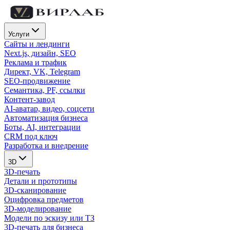
Услуги
Сайты и лендинги
Next.js, дизайн, SEO
Реклама и трафик
Директ, VK, Telegram
SEO-продвижение
Семантика, PF, ссылки
Контент-завод
AI-аватар, видео, соцсети
Автоматизация бизнеса
Боты, AI, интеграции
CRM под ключ
Разработка и внедрение
3D
3D-печать
Детали и прототипы
3D-сканирование
Оцифровка предметов
3D-моделирование
Модели по эскизу или ТЗ
3D-печать для бизнеса