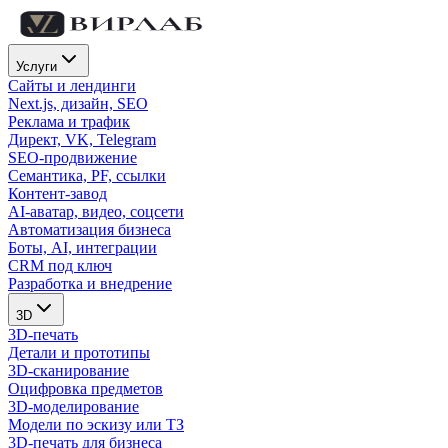
Услуги
Сайты и лендинги
Next.js, дизайн, SEO
Реклама и трафик
Директ, VK, Telegram
SEO-продвижение
Семантика, PF, ссылки
Контент-завод
AI-аватар, видео, соцсети
Автоматизация бизнеса
Боты, AI, интеграции
CRM под ключ
Разработка и внедрение
3D
3D-печать
Детали и прототипы
3D-сканирование
Оцифровка предметов
3D-моделирование
Модели по эскизу или ТЗ
3D-печать для бизнеса