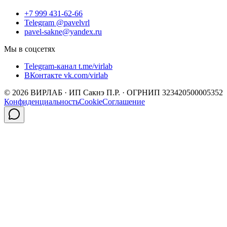
+7 999 431-62-66
Telegram @pavelvrl
pavel-sakne@yandex.ru
Мы в соцсетях
Telegram-канал t.me/virlab
ВКонтакте vk.com/virlab
©
2026
ВИРЛАБ · ИП Сакнэ П.Р. · ОГРНИП 323420500005352
Конфиденциальность
Cookie
Соглашение