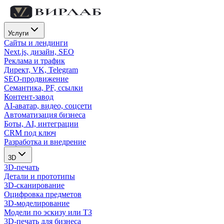
Услуги
Сайты и лендинги
Next.js, дизайн, SEO
Реклама и трафик
Директ, VK, Telegram
SEO-продвижение
Семантика, PF, ссылки
Контент-завод
AI-аватар, видео, соцсети
Автоматизация бизнеса
Боты, AI, интеграции
CRM под ключ
Разработка и внедрение
3D
3D-печать
Детали и прототипы
3D-сканирование
Оцифровка предметов
3D-моделирование
Модели по эскизу или ТЗ
3D-печать для бизнеса