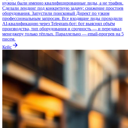
нужны были именно квалифицированные лиды, а не трафик.
Сделали лендинг под конкретную задачу: снижение простоев
оборудования. Запустили поисковый Директ по узким
профессиональным запросам. Все входящие лиды проходили
AI-квалификацию через Telegram-бот: бот выяснял объём
производства, тип оборудования и срочность — и передавал
менеджеру только тёплых. Параллельно — email-прогрев на 5
писем.
Кейс