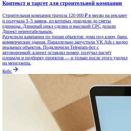
Контекст и таргет для строительной компании
Строительная компания тратила 120 000 ₽ в месяц на рекламу
и получала 3–5 заявок, из которых доходили до сметы
единицы. Длинный цикл сделки и высокий CPС делали
Директ нерентабельным.
Разделили кампании по типам объектов: дома под ключ, бани,
коммерческие здания. Параллельно запустили VK Ads с видео
реальных объектов. Подключили Telegram-бот с
автоворонкой: клиент оставлял номер, получал расчёт
площади и подборку проектов — и только после этого уходил
на менеджера.
Кейс