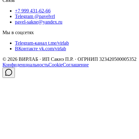
Связь
+7 999 431-62-66
Telegram @pavelvrl
pavel-sakne@yandex.ru
Мы в соцсетях
Telegram-канал t.me/virlab
ВКонтакте vk.com/virlab
©
2026
ВИРЛАБ · ИП Сакнэ П.Р. · ОГРНИП 323420500005352
Конфиденциальность
Cookie
Соглашение