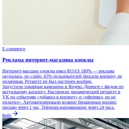
E-commerce
Реклама интернет-магазина одежды
Интернет-магазин одежды имел ROAS 180% — реклама
окупалась, но слабо. 65% пользователей бросали корзину, не
оплачивая. Ретаргет не был настроен вообще.
Запустили товарные кампании в Яндекс.Директе с фидом по
актуальному каталогу. Настроили динамический ретаргет в
VK по событиям «добавил в корзину» и «оформил, но не
оплатил». Автоматизировали возврат брошенных корзин:
письмо через 1 час, Telegram-напоминание через 24 часа.
Кейс