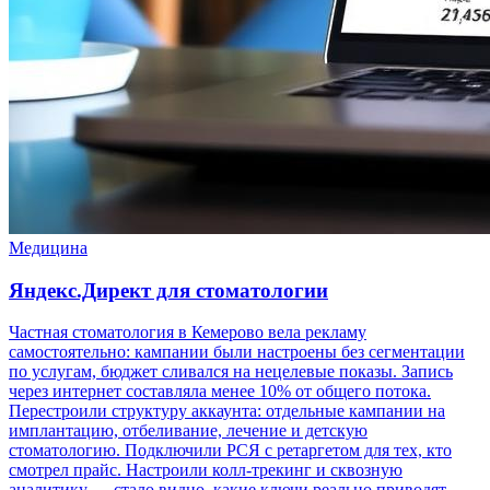
Медицина
Яндекс.Директ для стоматологии
Частная стоматология в Кемерово вела рекламу
самостоятельно: кампании были настроены без сегментации
по услугам, бюджет сливался на нецелевые показы. Запись
через интернет составляла менее 10% от общего потока.
Перестроили структуру аккаунта: отдельные кампании на
имплантацию, отбеливание, лечение и детскую
стоматологию. Подключили РСЯ с ретаргетом для тех, кто
смотрел прайс. Настроили колл-трекинг и сквозную
аналитику — стало видно, какие ключи реально приводят