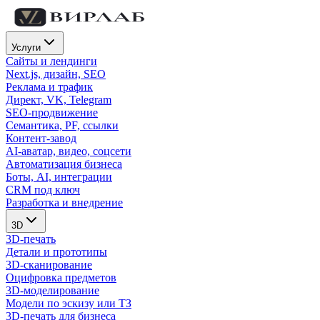
Услуги
Сайты и лендинги
Next.js, дизайн, SEO
Реклама и трафик
Директ, VK, Telegram
SEO-продвижение
Семантика, PF, ссылки
Контент-завод
AI-аватар, видео, соцсети
Автоматизация бизнеса
Боты, AI, интеграции
CRM под ключ
Разработка и внедрение
3D
3D-печать
Детали и прототипы
3D-сканирование
Оцифровка предметов
3D-моделирование
Модели по эскизу или ТЗ
3D-печать для бизнеса