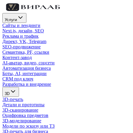
Услуги
Сайты и лендинги
Next.js, дизайн, SEO
Реклама и трафик
Директ, VK, Telegram
SEO-продвижение
Семантика, PF, ссылки
Контент-завод
AI-аватар, видео, соцсети
Автоматизация бизнеса
Боты, AI, интеграции
CRM под ключ
Разработка и внедрение
3D
3D-печать
Детали и прототипы
3D-сканирование
Оцифровка предметов
3D-моделирование
Модели по эскизу или ТЗ
3D-печать для бизнеса