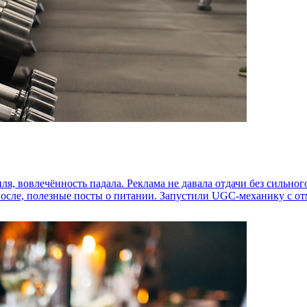
ля, вовлечённость падала. Реклама не давала отдачи без сильног
о/после, полезные посты о питании. Запустили UGC-механику с о