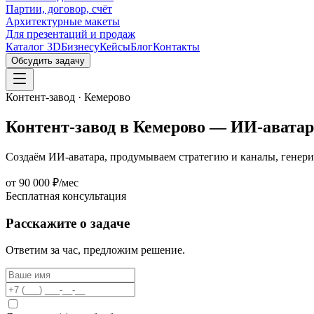
Партии, договор, счёт
Архитектурные макеты
Для презентаций и продаж
Каталог 3D
Бизнесу
Кейсы
Блог
Контакты
Обсудить задачу
Контент-завод · Кемерово
Контент-завод в Кемерово —
ИИ-аватар
Создаём ИИ-аватара, продумываем стратегию и каналы, генери
от 90 000 ₽/мес
Бесплатная консультация
Расскажите о задаче
Ответим за час, предложим решение.