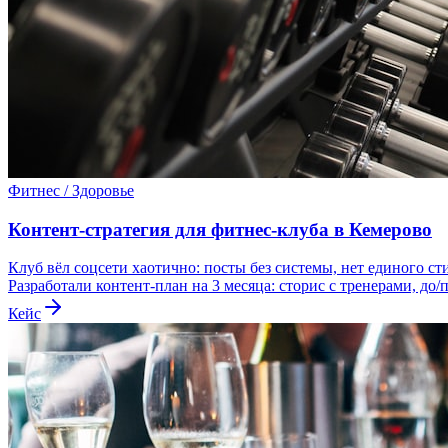
Фитнес / Здоровье
Контент-стратегия для фитнес-клуба в Кемерово
Клуб вёл соцсети хаотично: посты без системы, нет единого сти
Разработали контент-план на 3 месяца: сторис с тренерами, д
Кейс