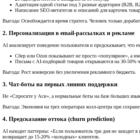
Адаптация одной статьи под 3 разные аудитории (B2B, B2
Написание SEO-метатегов и описаний для карточек товар
Выгода: Освобождается время стратега. Человек только дорабат
2. Персонализация в email-рассылках и рекламе
AI анализирует поведение пользователя и предсказывает, что е
Сбер или Ozon показывают не просто «популярное», а име
Письма с AI-подборкой товаров открываются на 30-50% ч
Выгода: Рост конверсии без увеличения рекламного бюджета.
3. Чат-боты на первых линиях поддержки
Не «Спросите у Аси», а нормальные боты на базе больших язык
Выгода: Экономия на трех операторах колл-центра при сохране
4. Предсказание оттока (churn prediction)
AI находит паттерны: «Если пользователь три дня не заходит 
возвращает до 15-20% «холодных» клиентов.