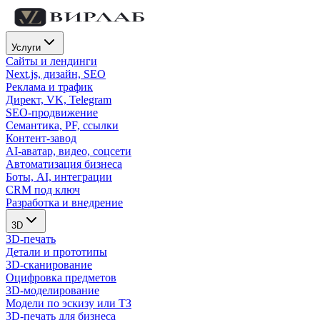
Услуги
Сайты и лендинги
Next.js, дизайн, SEO
Реклама и трафик
Директ, VK, Telegram
SEO-продвижение
Семантика, PF, ссылки
Контент-завод
AI-аватар, видео, соцсети
Автоматизация бизнеса
Боты, AI, интеграции
CRM под ключ
Разработка и внедрение
3D
3D-печать
Детали и прототипы
3D-сканирование
Оцифровка предметов
3D-моделирование
Модели по эскизу или ТЗ
3D-печать для бизнеса