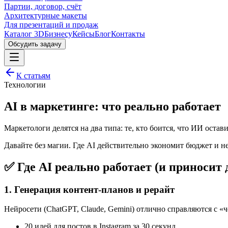
Партии, договор, счёт
Архитектурные макеты
Для презентаций и продаж
Каталог 3D
Бизнесу
Кейсы
Блог
Контакты
Обсудить задачу
К статьям
Технологии
AI в маркетинге: что реально работает
Маркетологи делятся на два типа: те, кто боится, что ИИ остави
Давайте без магии. Где AI действительно экономит бюджет и не
✅ Где AI реально работает (и приносит 
1. Генерация контент-планов и рерайт
Нейросети (ChatGPT, Claude, Gemini) отлично справляются с «ч
20 идей для постов в Instagram за 30 секунд.