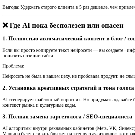
Выгода: Удержать старого клиента в 5 раз дешевле, чем привле
❌ Где AI пока бесполезен или опасен
1. Полностью автоматический контент в блог / со
Если вы просто копируете текст нейросети — вы создаете «ин
понизить позиции сайта.
Проблема:
Нейросеть не была в вашем цеху, не пробовала продукт, не сл
2. Установка креативных стратегий и тона голоса
AI сгенерирует шаблонный опросник. Но придумать «давайте бу
контекст рынка и культурные коды.
3. Полная замена таргетолога / SEO-специалиста
AI-алгоритмы внутри рекламных кабинетов (Meta, VK, Яндекс)
Машина будет сливать бюджет на «теплую аудиторию», которая 