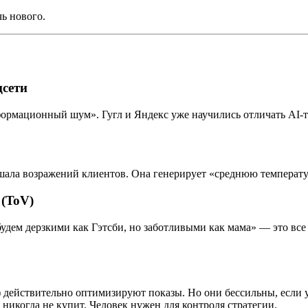
чь нового.
цсети
формационный шум». Гугл и Яндекс уже научились отличать AI-
ышала возражений клиентов. Она генерирует «среднюю температур
 (ToV)
дем дерзкими как Гэтсби, но заботливыми как мама» — это все 
 действительно оптимизируют показы. Но они бессильны, если у
никогда не купит. Человек нужен для контроля стратегии.