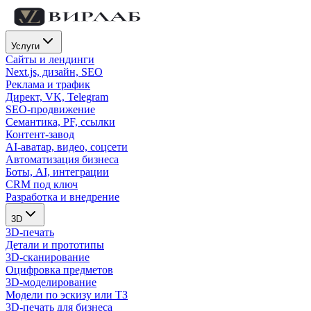
Услуги
Сайты и лендинги
Next.js, дизайн, SEO
Реклама и трафик
Директ, VK, Telegram
SEO-продвижение
Семантика, PF, ссылки
Контент-завод
AI-аватар, видео, соцсети
Автоматизация бизнеса
Боты, AI, интеграции
CRM под ключ
Разработка и внедрение
3D
3D-печать
Детали и прототипы
3D-сканирование
Оцифровка предметов
3D-моделирование
Модели по эскизу или ТЗ
3D-печать для бизнеса