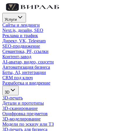
Услуги
Сайты и лендинги
Next.js, дизайн, SEO
Реклама и трафик
Директ, VK, Telegram
SEO-продвижение
Семантика, PF, ссылки
Контент-завод
AI-аватар, видео, соцсети
Автоматизация бизнеса
Боты, AI, интеграции
CRM под ключ
Разработка и внедрение
3D
3D-печать
Детали и прототипы
3D-сканирование
Оцифровка предметов
3D-моделирование
Модели по эскизу или ТЗ
3D-печать для бизнеса