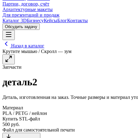
Партии, договор, счёт
Архитектурные макеты
Для презентаций и продаж
Каталог 3D
Бизнесу
Кейсы
Блог
Контакты
Обсудить задачу
Назад в каталог
Крутите мышью / Скролл — зум
Запчасти
деталь2
Деталь, изготовленная на заказ. Точные размеры и материал уто
Материал
PLA / PETG / нейлон
Купить STL-файл
500
руб.
Файл для самостоятельной печати