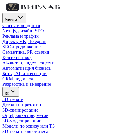
Услуги
Сайты и лендинги
Next.js, дизайн, SEO
Реклама и трафик
Директ, VK, Telegram
SEO-продвижение
Семантика, PF, ссылки
Контент-завод
AI-аватар, видео, соцсети
Автоматизация бизнеса
Боты, AI, интеграции
CRM под ключ
Разработка и внедрение
3D
3D-печать
Детали и прототипы
3D-сканирование
Оцифровка предметов
3D-моделирование
Модели по эскизу или ТЗ
3D-печать для бизнеса