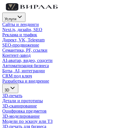
Услуги
Сайты и лендинги
Next.js, дизайн, SEO
Реклама и трафик
Директ, VK, Telegram
SEO-продвижение
Семантика, PF, ссылки
Контент-завод
AI-аватар, видео, соцсети
Автоматизация бизнеса
Боты, AI, интеграции
CRM под ключ
Разработка и внедрение
3D
3D-печать
Детали и прототипы
3D-сканирование
Оцифровка предметов
3D-моделирование
Модели по эскизу или ТЗ
3D-печать для бизнеса