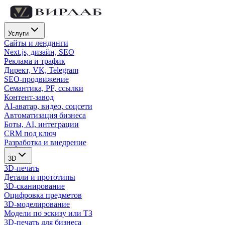
Услуги
Сайты и лендинги
Next.js, дизайн, SEO
Реклама и трафик
Директ, VK, Telegram
SEO-продвижение
Семантика, PF, ссылки
Контент-завод
AI-аватар, видео, соцсети
Автоматизация бизнеса
Боты, AI, интеграции
CRM под ключ
Разработка и внедрение
3D
3D-печать
Детали и прототипы
3D-сканирование
Оцифровка предметов
3D-моделирование
Модели по эскизу или ТЗ
3D-печать для бизнеса