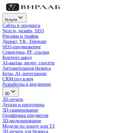
Услуги
Сайты и лендинги
Next.js, дизайн, SEO
Реклама и трафик
Директ, VK, Telegram
SEO-продвижение
Семантика, PF, ссылки
Контент-завод
AI-аватар, видео, соцсети
Автоматизация бизнеса
Боты, AI, интеграции
CRM под ключ
Разработка и внедрение
3D
3D-печать
Детали и прототипы
3D-сканирование
Оцифровка предметов
3D-моделирование
Модели по эскизу или ТЗ
3D-печать для бизнеса