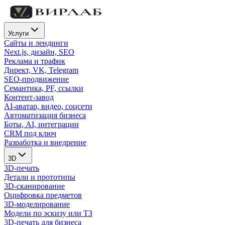
Услуги
Сайты и лендинги
Next.js, дизайн, SEO
Реклама и трафик
Директ, VK, Telegram
SEO-продвижение
Семантика, PF, ссылки
Контент-завод
AI-аватар, видео, соцсети
Автоматизация бизнеса
Боты, AI, интеграции
CRM под ключ
Разработка и внедрение
3D
3D-печать
Детали и прототипы
3D-сканирование
Оцифровка предметов
3D-моделирование
Модели по эскизу или ТЗ
3D-печать для бизнеса