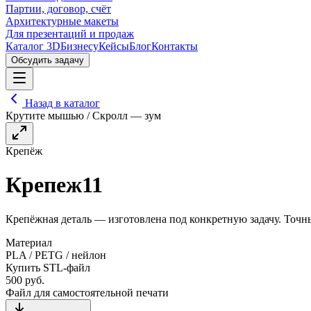
Партии, договор, счёт
Архитектурные макеты
Для презентаций и продаж
Каталог 3D
Бизнесу
Кейсы
Блог
Контакты
Обсудить задачу
Назад в каталог
Крутите мышью / Скролл — зум
Крепёж
Крепеж11
Крепёжная деталь — изготовлена под конкретную задачу. Точны
Материал
PLA / PETG / нейлон
Купить STL-файл
500
руб.
Файл для самостоятельной печати