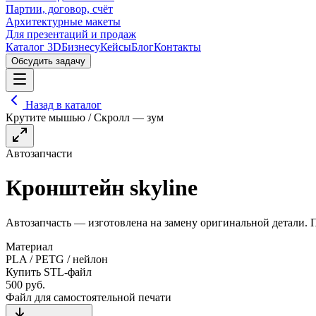
Партии, договор, счёт
Архитектурные макеты
Для презентаций и продаж
Каталог 3D
Бизнесу
Кейсы
Блог
Контакты
Обсудить задачу
Назад в каталог
Крутите мышью / Скролл — зум
Автозапчасти
Кронштейн skyline
Автозапчасть — изготовлена на замену оригинальной детали. 
Материал
PLA / PETG / нейлон
Купить STL-файл
500
руб.
Файл для самостоятельной печати