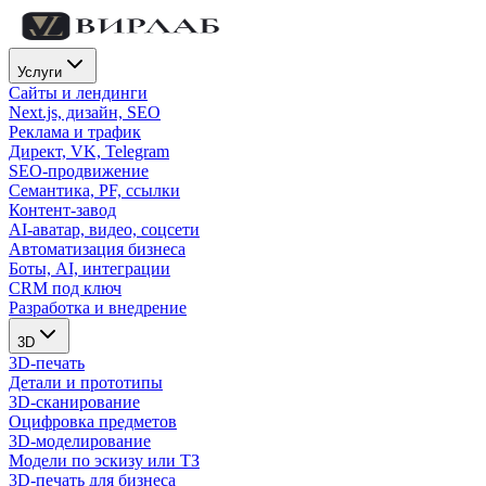
Услуги
Сайты и лендинги
Next.js, дизайн, SEO
Реклама и трафик
Директ, VK, Telegram
SEO-продвижение
Семантика, PF, ссылки
Контент-завод
AI-аватар, видео, соцсети
Автоматизация бизнеса
Боты, AI, интеграции
CRM под ключ
Разработка и внедрение
3D
3D-печать
Детали и прототипы
3D-сканирование
Оцифровка предметов
3D-моделирование
Модели по эскизу или ТЗ
3D-печать для бизнеса