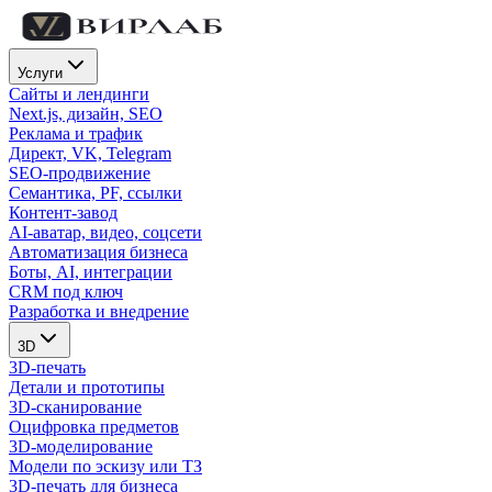
Услуги
Сайты и лендинги
Next.js, дизайн, SEO
Реклама и трафик
Директ, VK, Telegram
SEO-продвижение
Семантика, PF, ссылки
Контент-завод
AI-аватар, видео, соцсети
Автоматизация бизнеса
Боты, AI, интеграции
CRM под ключ
Разработка и внедрение
3D
3D-печать
Детали и прототипы
3D-сканирование
Оцифровка предметов
3D-моделирование
Модели по эскизу или ТЗ
3D-печать для бизнеса