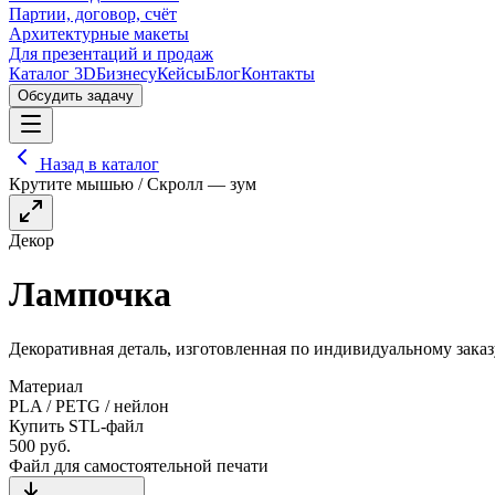
Партии, договор, счёт
Архитектурные макеты
Для презентаций и продаж
Каталог 3D
Бизнесу
Кейсы
Блог
Контакты
Обсудить задачу
Назад в каталог
Крутите мышью / Скролл — зум
Декор
Лампочка
Декоративная деталь, изготовленная по индивидуальному заказ
Материал
PLA / PETG / нейлон
Купить STL-файл
500
руб.
Файл для самостоятельной печати