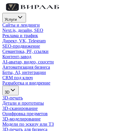
Услуги
Сайты и лендинги
Next.js, дизайн, SEO
Реклама и трафик
Директ, VK, Telegram
SEO-продвижение
Семантика, PF, ссылки
Контент-завод
AI-аватар, видео, соцсети
Автоматизация бизнеса
Боты, AI, интеграции
CRM под ключ
Разработка и внедрение
3D
3D-печать
Детали и прототипы
3D-сканирование
Оцифровка предметов
3D-моделирование
Модели по эскизу или ТЗ
3D-печать для бизнеса