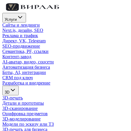
Услуги
Сайты и лендинги
Next.js, дизайн, SEO
Реклама и трафик
Директ, VK, Telegram
SEO-продвижение
Семантика, PF, ссылки
Контент-завод
AI-аватар, видео, соцсети
Автоматизация бизнеса
Боты, AI, интеграции
CRM под ключ
Разработка и внедрение
3D
3D-печать
Детали и прототипы
3D-сканирование
Оцифровка предметов
3D-моделирование
Модели по эскизу или ТЗ
3D-печать для бизнеса