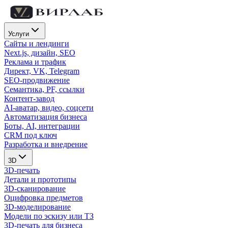
Услуги
Сайты и лендинги
Next.js, дизайн, SEO
Реклама и трафик
Директ, VK, Telegram
SEO-продвижение
Семантика, PF, ссылки
Контент-завод
AI-аватар, видео, соцсети
Автоматизация бизнеса
Боты, AI, интеграции
CRM под ключ
Разработка и внедрение
3D
3D-печать
Детали и прототипы
3D-сканирование
Оцифровка предметов
3D-моделирование
Модели по эскизу или ТЗ
3D-печать для бизнеса