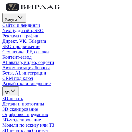
Услуги
Сайты и лендинги
Next.js, дизайн, SEO
Реклама и трафик
Директ, VK, Telegram
SEO-продвижение
Семантика, PF, ссылки
Контент-завод
AI-аватар, видео, соцсети
Автоматизация бизнеса
Боты, AI, интеграции
CRM под ключ
Разработка и внедрение
3D
3D-печать
Детали и прототипы
3D-сканирование
Оцифровка предметов
3D-моделирование
Модели по эскизу или ТЗ
3D-печать для бизнеса