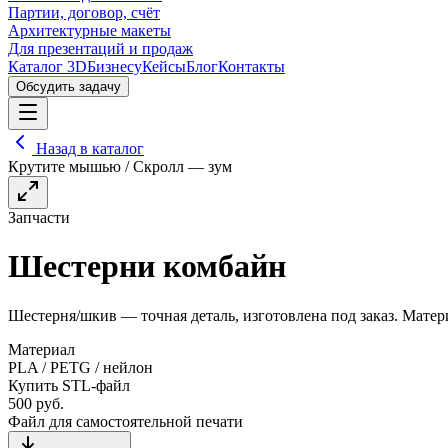
Партии, договор, счёт
Архитектурные макеты
Для презентаций и продаж
Каталог 3D
Бизнесу
Кейсы
Блог
Контакты
Обсудить задачу
Назад в каталог
Крутите мышью / Скролл — зум
Запчасти
Шестерни комбайн
Шестерня/шкив — точная деталь, изготовлена под заказ. Матер
Материал
PLA / PETG / нейлон
Купить STL-файл
500
руб.
Файл для самостоятельной печати