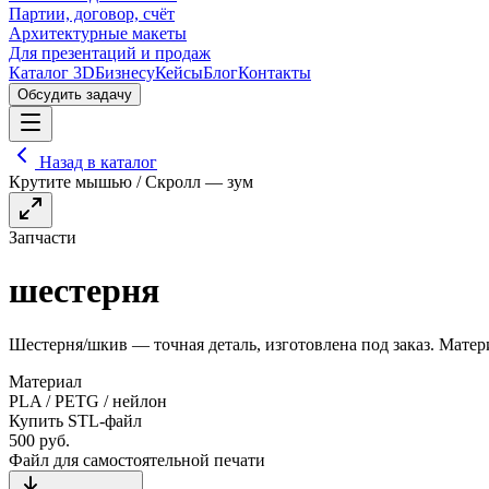
Партии, договор, счёт
Архитектурные макеты
Для презентаций и продаж
Каталог 3D
Бизнесу
Кейсы
Блог
Контакты
Обсудить задачу
Назад в каталог
Крутите мышью / Скролл — зум
Запчасти
шестерня
Шестерня/шкив — точная деталь, изготовлена под заказ. Матер
Материал
PLA / PETG / нейлон
Купить STL-файл
500
руб.
Файл для самостоятельной печати