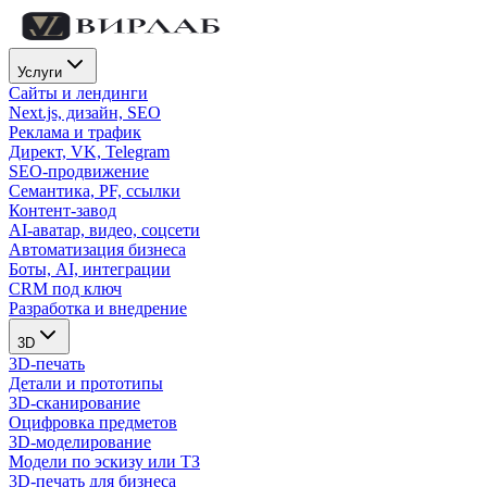
Услуги
Сайты и лендинги
Next.js, дизайн, SEO
Реклама и трафик
Директ, VK, Telegram
SEO-продвижение
Семантика, PF, ссылки
Контент-завод
AI-аватар, видео, соцсети
Автоматизация бизнеса
Боты, AI, интеграции
CRM под ключ
Разработка и внедрение
3D
3D-печать
Детали и прототипы
3D-сканирование
Оцифровка предметов
3D-моделирование
Модели по эскизу или ТЗ
3D-печать для бизнеса