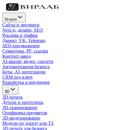
Услуги
Сайты и лендинги
Next.js, дизайн, SEO
Реклама и трафик
Директ, VK, Telegram
SEO-продвижение
Семантика, PF, ссылки
Контент-завод
AI-аватар, видео, соцсети
Автоматизация бизнеса
Боты, AI, интеграции
CRM под ключ
Разработка и внедрение
3D
3D-печать
Детали и прототипы
3D-сканирование
Оцифровка предметов
3D-моделирование
Модели по эскизу или ТЗ
3D-печать для бизнеса