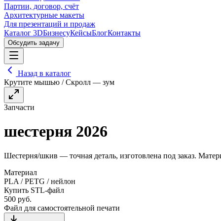
Партии, договор, счёт
Архитектурные макеты
Для презентаций и продаж
Каталог 3D
Бизнесу
Кейсы
Блог
Контакты
Обсудить задачу
Назад в каталог
Крутите мышью / Скролл — зум
Запчасти
шестерня 2026
Шестерня/шкив — точная деталь, изготовлена под заказ. Матер
Материал
PLA / PETG / нейлон
Купить STL-файл
500
руб.
Файл для самостоятельной печати