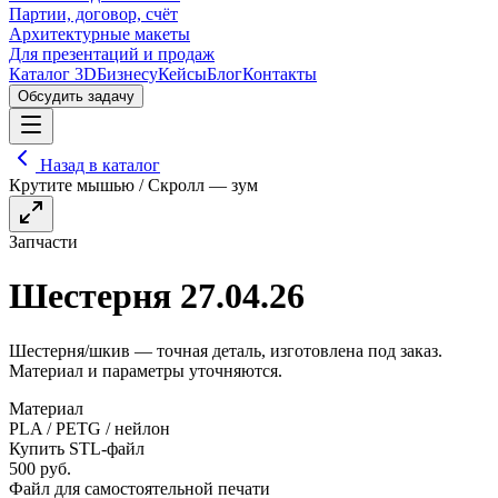
Партии, договор, счёт
Архитектурные макеты
Для презентаций и продаж
Каталог 3D
Бизнесу
Кейсы
Блог
Контакты
Обсудить задачу
Назад в каталог
Крутите мышью / Скролл — зум
Запчасти
Шестерня 27.04.26
Шестерня/шкив — точная деталь, изготовлена под заказ.
Материал и параметры уточняются.
Материал
PLA / PETG / нейлон
Купить STL-файл
500
руб.
Файл для самостоятельной печати