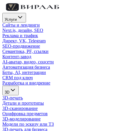
Услуги
Сайты и лендинги
Next.js, дизайн, SEO
Реклама и трафик
Директ, VK, Telegram
SEO-продвижение
Семантика, PF, ссылки
Контент-завод
AI-аватар, видео, соцсети
Автоматизация бизнеса
Боты, AI, интеграции
CRM под ключ
Разработка и внедрение
3D
3D-печать
Детали и прототипы
3D-сканирование
Оцифровка предметов
3D-моделирование
Модели по эскизу или ТЗ
3D-печать для бизнеса