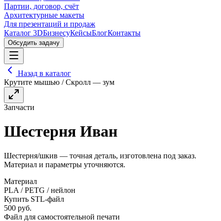
Партии, договор, счёт
Архитектурные макеты
Для презентаций и продаж
Каталог 3D
Бизнесу
Кейсы
Блог
Контакты
Обсудить задачу
Назад в каталог
Крутите мышью / Скролл — зум
Запчасти
Шестерня Иван
Шестерня/шкив — точная деталь, изготовлена под заказ.
Материал и параметры уточняются.
Материал
PLA / PETG / нейлон
Купить STL-файл
500
руб.
Файл для самостоятельной печати