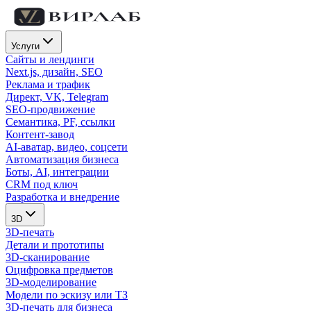
Услуги
Сайты и лендинги
Next.js, дизайн, SEO
Реклама и трафик
Директ, VK, Telegram
SEO-продвижение
Семантика, PF, ссылки
Контент-завод
AI-аватар, видео, соцсети
Автоматизация бизнеса
Боты, AI, интеграции
CRM под ключ
Разработка и внедрение
3D
3D-печать
Детали и прототипы
3D-сканирование
Оцифровка предметов
3D-моделирование
Модели по эскизу или ТЗ
3D-печать для бизнеса