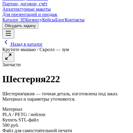
Партии, договор, счёт
Архитектурные макеты
Для презентаций и продаж
Каталог 3D
Бизнесу
Кейсы
Блог
Контакты
Обсудить задачу
Назад в каталог
Крутите мышью / Скролл — зум
Запчасти
Шестерня222
Шестерня/шкив — точная деталь, изготовлена под заказ.
Материал и параметры уточняются.
Материал
PLA / PETG / нейлон
Купить STL-файл
500
руб.
Файл для самостоятельной печати