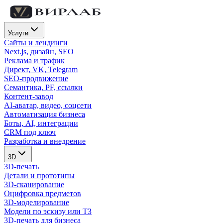
Услуги
Сайты и лендинги
Next.js, дизайн, SEO
Реклама и трафик
Директ, VK, Telegram
SEO-продвижение
Семантика, PF, ссылки
Контент-завод
AI-аватар, видео, соцсети
Автоматизация бизнеса
Боты, AI, интеграции
CRM под ключ
Разработка и внедрение
3D
3D-печать
Детали и прототипы
3D-сканирование
Оцифровка предметов
3D-моделирование
Модели по эскизу или ТЗ
3D-печать для бизнеса