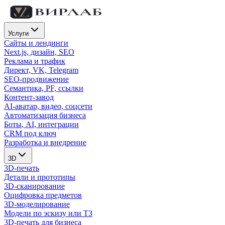
Услуги
Сайты и лендинги
Next.js, дизайн, SEO
Реклама и трафик
Директ, VK, Telegram
SEO-продвижение
Семантика, PF, ссылки
Контент-завод
AI-аватар, видео, соцсети
Автоматизация бизнеса
Боты, AI, интеграции
CRM под ключ
Разработка и внедрение
3D
3D-печать
Детали и прототипы
3D-сканирование
Оцифровка предметов
3D-моделирование
Модели по эскизу или ТЗ
3D-печать для бизнеса