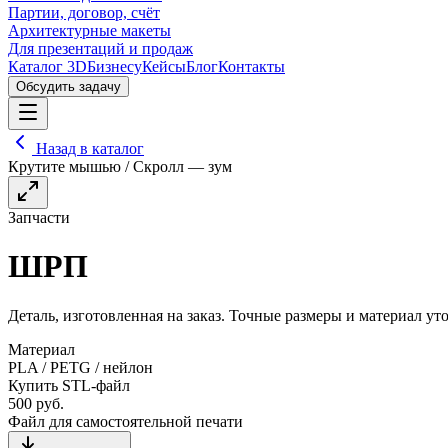
Партии, договор, счёт
Архитектурные макеты
Для презентаций и продаж
Каталог 3D
Бизнесу
Кейсы
Блог
Контакты
Обсудить задачу
Назад в каталог
Крутите мышью / Скролл — зум
Запчасти
ШРП
Деталь, изготовленная на заказ. Точные размеры и материал уто
Материал
PLA / PETG / нейлон
Купить STL-файл
500
руб.
Файл для самостоятельной печати