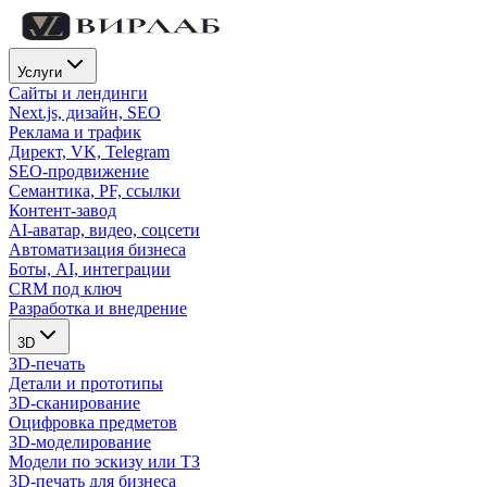
Услуги
Сайты и лендинги
Next.js, дизайн, SEO
Реклама и трафик
Директ, VK, Telegram
SEO-продвижение
Семантика, PF, ссылки
Контент-завод
AI-аватар, видео, соцсети
Автоматизация бизнеса
Боты, AI, интеграции
CRM под ключ
Разработка и внедрение
3D
3D-печать
Детали и прототипы
3D-сканирование
Оцифровка предметов
3D-моделирование
Модели по эскизу или ТЗ
3D-печать для бизнеса