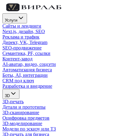
Услуги
Сайты и лендинги
Next.js, дизайн, SEO
Реклама и трафик
Директ, VK, Telegram
SEO-продвижение
Семантика, PF, ссылки
Контент-завод
AI-аватар, видео, соцсети
Автоматизация бизнеса
Боты, AI, интеграции
CRM под ключ
Разработка и внедрение
3D
3D-печать
Детали и прототипы
3D-сканирование
Оцифровка предметов
3D-моделирование
Модели по эскизу или ТЗ
3D-печать для бизнеса