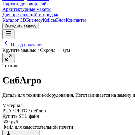
Партии, договор, счёт
Архитектурные макеты
Для презентаций и продаж
Каталог 3D
Бизнесу
Кейсы
Блог
Контакты
Обсудить задачу
Назад в каталог
Крутите мышью / Скролл — зум
Техника
СибАгро
Деталь для техники/оборудования. Изготавливается на замену
Материал
PLA / PETG / нейлон
Купить STL-файл
500
руб.
Файл для самостоятельной печати