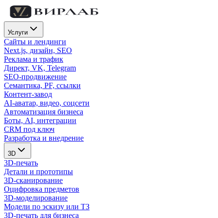
Услуги
Сайты и лендинги
Next.js, дизайн, SEO
Реклама и трафик
Директ, VK, Telegram
SEO-продвижение
Семантика, PF, ссылки
Контент-завод
AI-аватар, видео, соцсети
Автоматизация бизнеса
Боты, AI, интеграции
CRM под ключ
Разработка и внедрение
3D
3D-печать
Детали и прототипы
3D-сканирование
Оцифровка предметов
3D-моделирование
Модели по эскизу или ТЗ
3D-печать для бизнеса