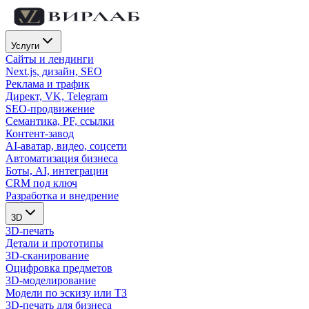
Услуги
Сайты и лендинги
Next.js, дизайн, SEO
Реклама и трафик
Директ, VK, Telegram
SEO-продвижение
Семантика, PF, ссылки
Контент-завод
AI-аватар, видео, соцсети
Автоматизация бизнеса
Боты, AI, интеграции
CRM под ключ
Разработка и внедрение
3D
3D-печать
Детали и прототипы
3D-сканирование
Оцифровка предметов
3D-моделирование
Модели по эскизу или ТЗ
3D-печать для бизнеса