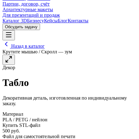
Партии, договор, счёт
Архитектурные макеты
Для презентаций и продаж
Каталог 3D
Бизнесу
Кейсы
Блог
Контакты
Обсудить задачу
Назад в каталог
Крутите мышью / Скролл — зум
Декор
Табло
Декоративная деталь, изготовленная по индивидуальному
заказу.
Материал
PLA / PETG / нейлон
Купить STL-файл
500
руб.
Файл для самостоятельной печати