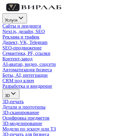
Услуги
Сайты и лендинги
Next.js, дизайн, SEO
Реклама и трафик
Директ, VK, Telegram
SEO-продвижение
Семантика, PF, ссылки
Контент-завод
AI-аватар, видео, соцсети
Автоматизация бизнеса
Боты, AI, интеграции
CRM под ключ
Разработка и внедрение
3D
3D-печать
Детали и прототипы
3D-сканирование
Оцифровка предметов
3D-моделирование
Модели по эскизу или ТЗ
3D-печать для бизнеса