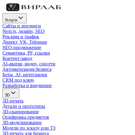
Услуги
Сайты и лендинги
Next.js, дизайн, SEO
Реклама и трафик
Директ, VK, Telegram
SEO-продвижение
Семантика, PF, ссылки
Контент-завод
AI-аватар, видео, соцсети
Автоматизация бизнеса
Боты, AI, интеграции
CRM под ключ
Разработка и внедрение
3D
3D-печать
Детали и прототипы
3D-сканирование
Оцифровка предметов
3D-моделирование
Модели по эскизу или ТЗ
3D-печать для бизнеса