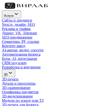
Услуги
Сайты и лендинги
Next.js, дизайн, SEO
Реклама и трафик
Директ, VK, Telegram
SEO-продвижение
Семантика, PF, ссылки
Контент-завод
AI-аватар, видео, соцсети
Автоматизация бизнеса
Боты, AI, интеграции
CRM под ключ
Разработка и внедрение
3D
3D-печать
Детали и прототипы
3D-сканирование
Оцифровка предметов
3D-моделирование
Модели по эскизу или ТЗ
3D-печать для бизнеса