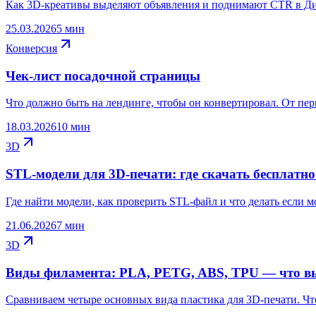
Как 3D-креативы выделяют объявления и поднимают CTR в Ди
25.03.2026
5 мин
Конверсия
Чек-лист посадочной страницы
Что должно быть на лендинге, чтобы он конвертировал. От перв
18.03.2026
10 мин
3D
STL-модели для 3D-печати: где скачать бесплатно
Где найти модели, как проверить STL-файл и что делать если м
21.06.2026
7 мин
3D
Виды филамента: PLA, PETG, ABS, TPU — что в
Сравниваем четыре основных вида пластика для 3D-печати. Что