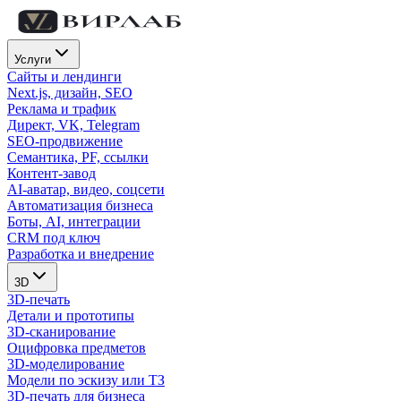
Услуги
Сайты и лендинги
Next.js, дизайн, SEO
Реклама и трафик
Директ, VK, Telegram
SEO-продвижение
Семантика, PF, ссылки
Контент-завод
AI-аватар, видео, соцсети
Автоматизация бизнеса
Боты, AI, интеграции
CRM под ключ
Разработка и внедрение
3D
3D-печать
Детали и прототипы
3D-сканирование
Оцифровка предметов
3D-моделирование
Модели по эскизу или ТЗ
3D-печать для бизнеса