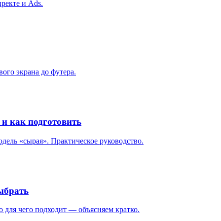
ректе и Ads.
ого экрана до футера.
 и как подготовить
одель «сырая». Практическое руководство.
ыбрать
 для чего подходит — объясняем кратко.