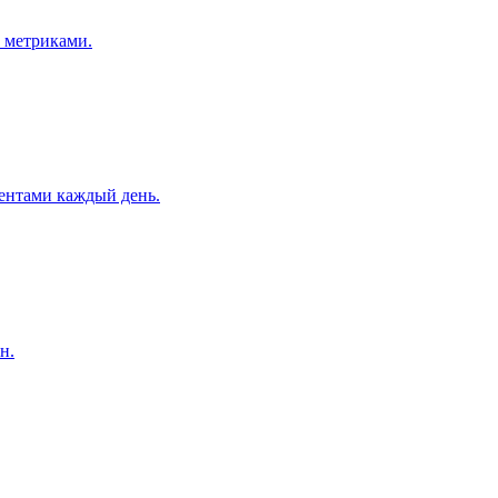
и метриками.
ентами каждый день.
н.