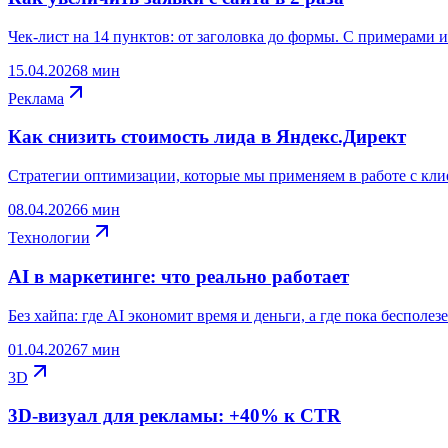
Чек-лист на 14 пунктов: от заголовка до формы. С примерами 
15.04.2026
8 мин
Реклама
Как снизить стоимость лида в Яндекс.Директ
Стратегии оптимизации, которые мы применяем в работе с кли
08.04.2026
6 мин
Технологии
AI в маркетинге: что реально работает
Без хайпа: где AI экономит время и деньги, а где пока бесполезе
01.04.2026
7 мин
3D
3D-визуал для рекламы: +40% к CTR