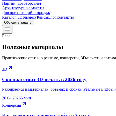
Партии, договор, счёт
Архитектурные макеты
Для презентаций и продаж
Каталог 3D
Бизнесу
Кейсы
Блог
Контакты
Обсудить задачу
Блог
Полезные материалы
Практические статьи о рекламе, конверсии, 3D-печати и автома
3D
Сколько стоит 3D-печать в 2026 году
Разбираемся в материалах, объёмах и сроках. Реальные цифры 
20.04.2026
5 мин
Конверсия
Как увеличить заявки с сайта в 2 раза