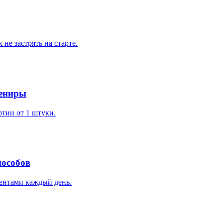
 не застрять на старте.
вениры
ртии от 1 штуки.
пособов
ентами каждый день.